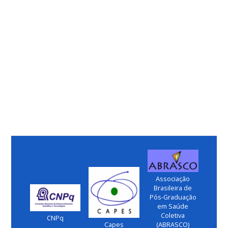
Associação
Brasileira de
Pós-Graduação
em Saúde
Coletiva
CNPq
Capes
(ABRASCO)