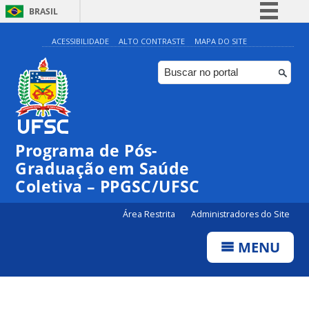
BRASIL
Simplifique!
ACESSIBILIDADE
ALTO CONTRASTE
MAPA DO SITE
Comunica BR
Participe
Acesso à informação
Legislação
Programa de Pós-
Canais
Graduação em Saúde
Coletiva – PPGSC/UFSC
Área Restrita
Administradores do Site
MENU