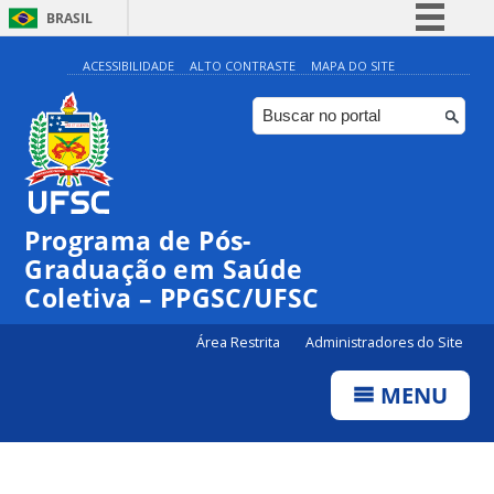
BRASIL
Simplifique!
ACESSIBILIDADE
ALTO CONTRASTE
MAPA DO SITE
Comunica BR
Participe
Acesso à informação
Legislação
Programa de Pós-
Canais
Graduação em Saúde
Coletiva – PPGSC/UFSC
Área Restrita
Administradores do Site
MENU