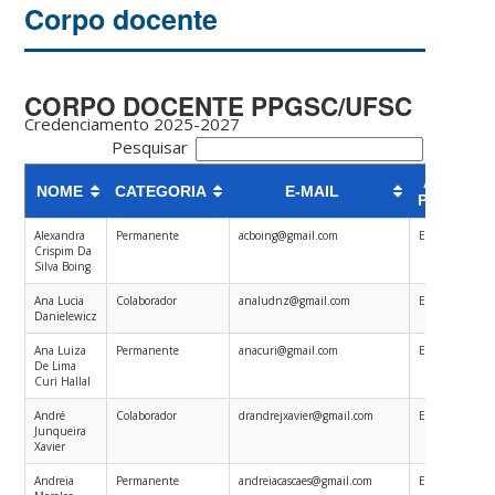
Corpo docente
CORPO DOCENTE PPGSC/UFSC
Credenciamento 2025-2027
Pesquisar
ÁREA DE
NOME
CATEGORIA
E-MAIL
PESQUIS
Alexandra
Permanente
acboing@gmail.com
Epidemiologia
Crispim Da
Silva Boing
Ana Lucia
Colaborador
analudnz@gmail.com
Epidemiologia
Danielewicz
Ana Luiza
Permanente
anacuri@gmail.com
Epidemiologia
De Lima
Curi Hallal
André
Colaborador
drandrejxavier@gmail.com
Epidemiologia
Junqueira
Xavier
Andreia
Permanente
andreiacascaes@gmail.com
Epidemiologia