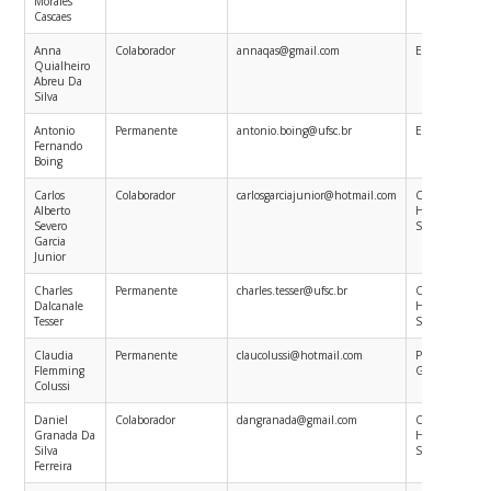
Morales
Cascaes
Anna
Colaborador
annaqas@gmail.com
Epidemiologia
Quialheiro
Abreu Da
Silva
Antonio
Permanente
antonio.boing@ufsc.br
Epidemiologia
Fernando
Boing
Carlos
Colaborador
carlosgarciajunior@hotmail.com
Ciências Sociai
Alberto
Humanas em
Severo
Saúde
Garcia
Junior
Charles
Permanente
charles.tesser@ufsc.br
Ciências Sociai
Dalcanale
Humanas em
Tesser
Saúde
Claudia
Permanente
claucolussi@hotmail.com
Planejamento 
Flemming
Gestão em Sa
Colussi
Daniel
Colaborador
dangranada@gmail.com
Ciências Sociai
Granada Da
Humanas em
Silva
Saúde
Ferreira