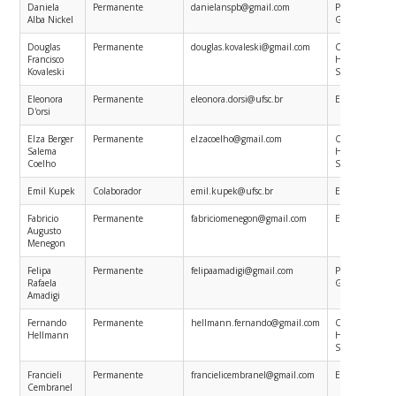
Daniela
Permanente
danielanspb@gmail.com
Planejamento 
Alba Nickel
Gestão em Sa
Douglas
Permanente
douglas.kovaleski@gmail.com
Ciências Sociai
Francisco
Humanas em
Kovaleski
Saúde
Eleonora
Permanente
eleonora.dorsi@ufsc.br
Epidemiologia
D'orsi
Elza Berger
Permanente
elzacoelho@gmail.com
Ciências Sociai
Salema
Humanas em
Coelho
Saúde
Emil Kupek
Colaborador
emil.kupek@ufsc.br
Epidemiologia
Fabricio
Permanente
fabriciomenegon@gmail.com
Epidemiologia
Augusto
Menegon
Felipa
Permanente
felipaamadigi@gmail.com
Planejamento 
Rafaela
Gestão em Sa
Amadigi
Fernando
Permanente
hellmann.fernando@gmail.com
Ciências Sociai
Hellmann
Humanas em
Saúde
Francieli
Permanente
francielicembranel@gmail.com
Epidemiologia
Cembranel