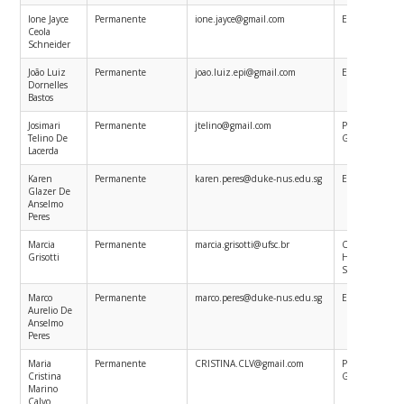
Ione Jayce
Permanente
ione.jayce@gmail.com
Epidemiologia
Ceola
Schneider
João Luiz
Permanente
joao.luiz.epi@gmail.com
Epidemiologia
Dornelles
Bastos
Josimari
Permanente
jtelino@gmail.com
Planejamento 
Telino De
Gestão em Sa
Lacerda
Karen
Permanente
karen.peres@duke-nus.edu.sg
Epidemiologia
Glazer De
Anselmo
Peres
Marcia
Permanente
marcia.grisotti@ufsc.br
Ciências Sociai
Grisotti
Humanas em
Saúde
Marco
Permanente
marco.peres@duke-nus.edu.sg
Epidemiologia
Aurelio De
Anselmo
Peres
Maria
Permanente
CRISTINA.CLV@gmail.com
Planejamento 
Cristina
Gestão em Sa
Marino
Calvo