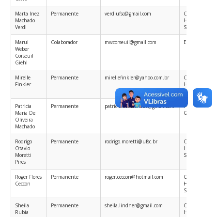
Marta Inez
Permanente
verdiufsc@gmail.com
Ciências Sociai
Machado
Humanas em
Verdi
Saúde
Marui
Colaborador
mwcorseuil@gmail.com
Epidemiologia
Weber
Corseuil
Giehl
Mirelle
Permanente
mirellefinkler@yahoo.com.br
Ciências Sociai
Finkler
Humanas em
Saúde
Patricia
Permanente
patriciamomachado@gmail.com
Planejamento 
Maria De
Gestão em Sa
Oliveira
Machado
Rodrigo
Permanente
rodrigo.moretti@ufsc.br
Ciências Sociai
Otavio
Humanas em
Moretti
Saúde
Pires
Roger Flores
Permanente
roger.ceccon@hotmail.com
Ciências Sociai
Ceccon
Humanas em
Saúde
Sheila
Permanente
sheila.lindner@gmail.com
Ciências Sociai
Rubia
Humanas em