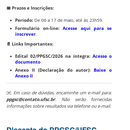
📅 Prazos e Inscrições:
Período:
De 06 a 17 de maio, até às 23h59.
Formulário on-line:
Acesse aqui para se
inscrever
.
📄 Links Importantes:
Edital 02/PPGSC/2026 na íntegra:
Acesse o
documento
Anexo II (Declaração do autor):
Baixe o
Anexo II
✉️
Em caso de dúvidas, encaminhe um e-mail para:
ppgsc@contato.ufsc.br
. Não serão fornecidas
informações sobre resultados via telefone ou e-mail.
Discente do PPGSC/UFSC