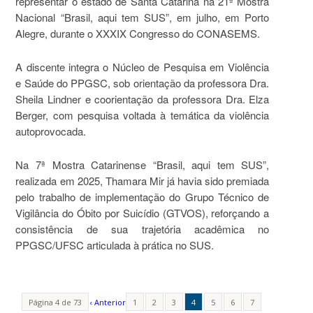
representar o estado de Santa Catarina na 21ª Mostra
Nacional “Brasil, aqui tem SUS”, em julho, em Porto
Alegre, durante o XXXIX Congresso do CONASEMS.
A discente integra o Núcleo de Pesquisa em Violência
e Saúde do PPGSC, sob orientação da professora Dra.
Sheila Lindner e coorientação da professora Dra. Elza
Berger, com pesquisa voltada à temática da violência
autoprovocada.
Na 7ª Mostra Catarinense “Brasil, aqui tem SUS”,
realizada em 2025, Thamara Mir já havia sido premiada
pelo trabalho de implementação do Grupo Técnico de
Vigilância do Óbito por Suicídio (GTVOS), reforçando a
consistência de sua trajetória acadêmica no
PPGSC/UFSC articulada à prática no SUS.
Página 4 de 73
‹ Anterior
1
2
3
4
5
6
7