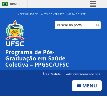
BRASIL
Simplifique!
ACESSIBILIDADE
ALTO CONTRASTE
MAPA DO SITE
Comunica BR
Participe
Acesso à informação
Legislação
Programa de Pós-
Canais
Graduação em Saúde
Coletiva – PPGSC/UFSC
Área Restrita
Administradores do Site
MENU