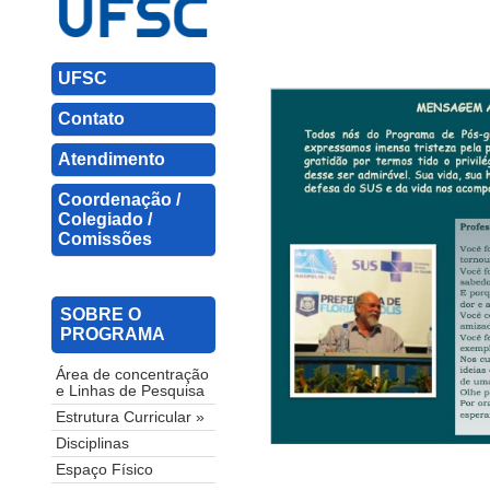
UFSC
Contato
Atendimento
Coordenação /
Colegiado /
Comissões
SOBRE O
PROGRAMA
Área de concentração
e Linhas de Pesquisa
Estrutura Curricular »
Disciplinas
Espaço Físico