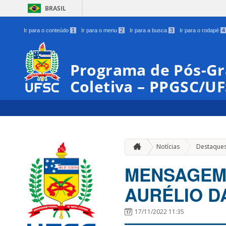
BRASIL
Ir para o conteúdo
1
Ir para o menu
2
Ir para a busca
3
Ir para o rodapé
4
Programa de Pós-G
Coletiva – PPGSC/U
Notícias
Destaque
MENSAGEM
AURÉLIO D
17/11/2022 11:35