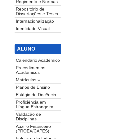
Regimento e Normas
Repositório de
Dissertações e Teses
Internacionalização
Identidade Visual
ALUNO
Calendário Acadêmico
Procedimentos
Acadêmicos
Matrículas »
Planos de Ensino
Estágio de Docência
Proficiência em
Língua Estrangeira
Validação de
Disciplinas
Auxílio Financeiro
(PROEX/CAPES)
Bolsas de Estudos »