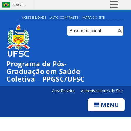
BRASIL
Simplifique!
ACESSIBILIDADE
ALTO CONTRASTE
MAPA DO SITE
Comunica BR
Participe
Acesso à informação
Legislação
Programa de Pós-
Canais
Graduação em Saúde
Coletiva – PPGSC/UFSC
Área Restrita
Administradores do Site
MENU