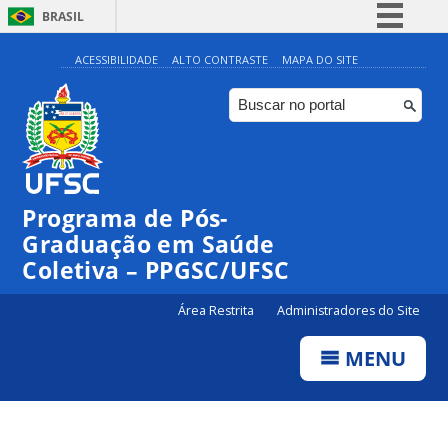
BRASIL
Simplifique!
ACESSIBILIDADE
ALTO CONTRASTE
MAPA DO SITE
Comunica BR
Participe
Acesso à informação
Legislação
Programa de Pós-
Canais
Graduação em Saúde
Coletiva – PPGSC/UFSC
Área Restrita
Administradores do Site
MENU