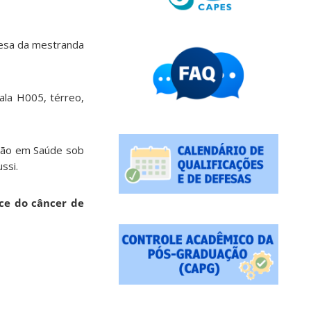
efesa da mestranda
sala H005, térreo,
iação em Saúde sob
ssi.
oce do câncer de