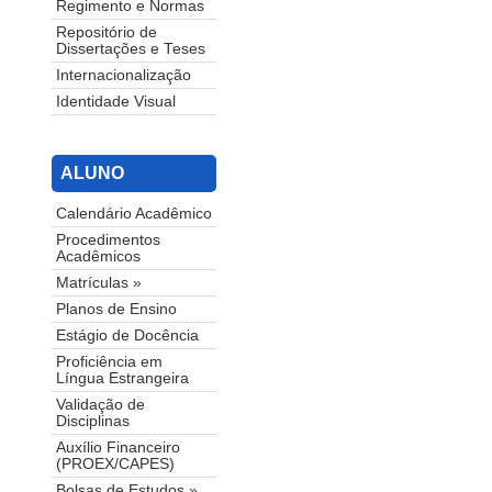
Regimento e Normas
Repositório de
Dissertações e Teses
Internacionalização
Identidade Visual
ALUNO
Calendário Acadêmico
Procedimentos
Acadêmicos
Matrículas »
Planos de Ensino
Estágio de Docência
Proficiência em
Língua Estrangeira
Validação de
Disciplinas
Auxílio Financeiro
(PROEX/CAPES)
Bolsas de Estudos »