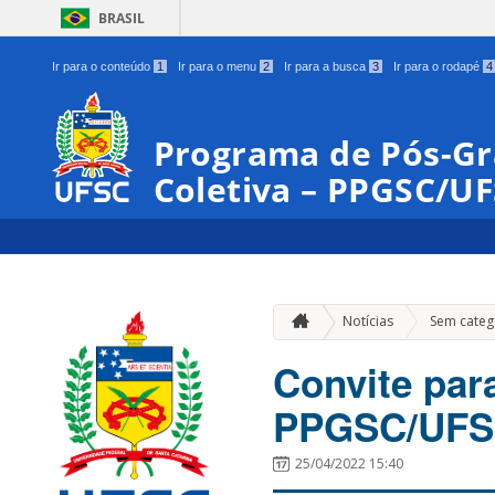
BRASIL
Ir para o conteúdo
1
Ir para o menu
2
Ir para a busca
3
Ir para o rodapé
4
Programa de Pós-G
Coletiva – PPGSC/U
Notícias
Sem categ
Convite par
PPGSC/UF
25/04/2022 15:40