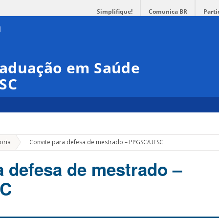
Simplifique!
Comunica BR
Parti
raduação em Saúde
FSC
»
oria
Convite para defesa de mestrado – PPGSC/UFSC
a defesa de mestrado –
SC