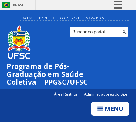
BRASIL
Simplifique!
ACESSIBILIDADE
ALTO CONTRASTE
MAPA DO SITE
Comunica BR
Participe
Acesso à informação
Legislação
Programa de Pós-
Canais
Graduação em Saúde
Coletiva – PPGSC/UFSC
Área Restrita
Administradores do Site
MENU