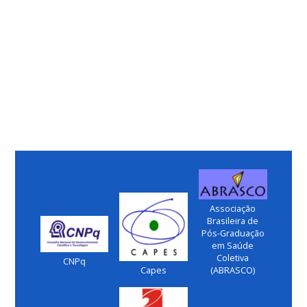
Associação
Brasileira de
Pós-Graduação
em Saúde
Coletiva
CNPq
Capes
(ABRASCO)