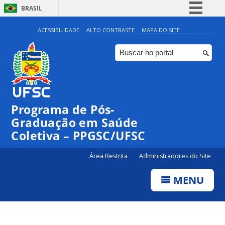
BRASIL
Simplifique!
ACESSIBILIDADE
ALTO CONTRASTE
MAPA DO SITE
Comunica BR
Participe
Acesso à informação
Legislação
Programa de Pós-
Canais
Graduação em Saúde
Coletiva – PPGSC/UFSC
Área Restrita
Administradores do Site
MENU