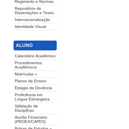
Regimento e Normas
Repositório de
Dissertações e Teses
Internacionalização
Identidade Visual
ALUNO
Calendário Acadêmico
Procedimentos
Acadêmicos
Matrículas »
Planos de Ensino
Estágio de Docência
Proficiência em
Língua Estrangeira
Validação de
Disciplinas
Auxílio Financeiro
(PROEX/CAPES)
Bolsas de Estudos »