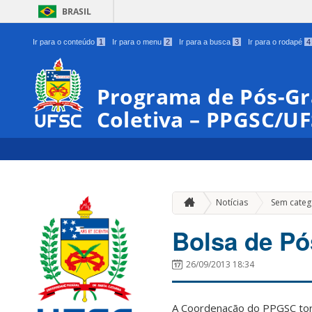
BRASIL
Ir para o conteúdo
1
Ir para o menu
2
Ir para a busca
3
Ir para o rodapé
4
Programa de Pós-G
Coletiva – PPGSC/U
Notícias
Sem categ
Bolsa de P
26/09/2013 18:34
A Coordenação do PPGSC torn