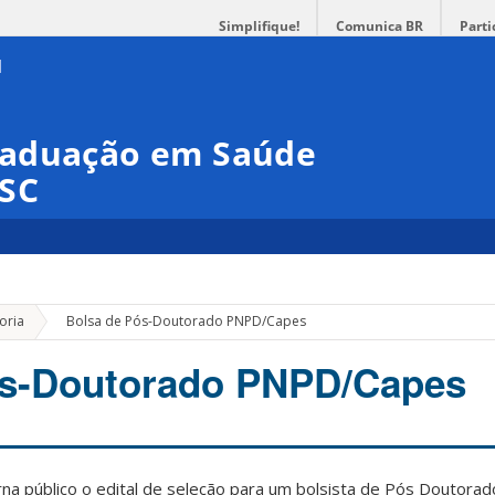
Simplifique!
Comunica BR
Parti
raduação em Saúde
FSC
»
oria
Bolsa de Pós-Doutorado PNPD/Capes
ós-Doutorado PNPD/Capes
a público o edital de seleção para um bolsista de Pós Doutorad