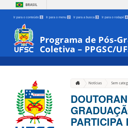
BRASIL
Ir para o conteúdo
1
Ir para o menu
2
Ir para a busca
3
Ir para o rodapé
4
Programa de Pós-G
Coletiva – PPGSC/U
Notícias
Sem categ
DOUTORAN
GRADUAÇÃO
PARTICIPA