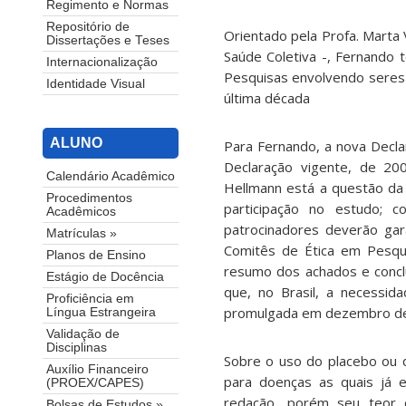
Regimento e Normas
Repositório de
Orientado pela Profa. Marta
Dissertações e Teses
Saúde Coletiva -, Fernando
Internacionalização
Pesquisas envolvendo seres 
Identidade Visual
última década
ALUNO
Para Fernando, a nova Decl
Declaração vigente, de 20
Calendário Acadêmico
Hellmann está a questão da
Procedimentos
participação no estudo; 
Acadêmicos
patrocinadores deverão gar
Matrículas »
Comitês de Ética em Pesqui
Planos de Ensino
resumo dos achados e concl
Estágio de Docência
que, no Brasil, a necessid
Proficiência em
promulgada em dezembro de
Língua Estrangeira
Validação de
Disciplinas
Sobre o uso do placebo ou 
Auxílio Financeiro
para doenças as quais já 
(PROEX/CAPES)
redação, porém seu teor 
Bolsas de Estudos »