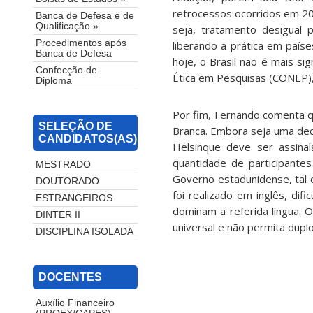
retrocessos ocorridos em 2
Banca de Defesa e de
Qualificação »
seja, tratamento desigual 
Procedimentos após
liberando a prática em paí
Banca de Defesa
hoje, o Brasil não é mais s
Confecção de
Ética em Pesquisas (CONEP),
Diploma
Por fim, Fernando comenta qu
SELEÇÃO DE
Branca. Embora seja uma decl
CANDIDATOS(AS)
Helsinque deve ser assina
quantidade de participante
MESTRADO
Governo estadunidense, tal 
DOUTORADO
foi realizado em inglês, di
ESTRANGEIROS
dominam a referida língua. 
DINTER II
universal e não permita duplo
DISCIPLINA ISOLADA
DOCENTES
Auxílio Financeiro