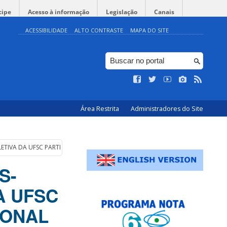
cipe
Acesso à informação
Legislação
Canais
ACESSIBILIDADE
ALTO CONTRASTE
MAPA DO SITE
Área Restrita
Administradores do Site
VA DA UFSC PARTICIPA DE ENCONTRO INTERNACIONAL SOBRE DECLARAÇÃO
S-
A UFSC
IONAL