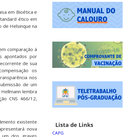
isa em Bioética e
tandard ético em
o de Helsinque na
s em comparação à
os apontados por
decorrente de sua
 compensação os
ransparência nos
 submissão de um
. Hellmann lembra
lução CNS 466/12,
dimento existente
Lista de Links
apresentará nova
CAPG
é um dos graves