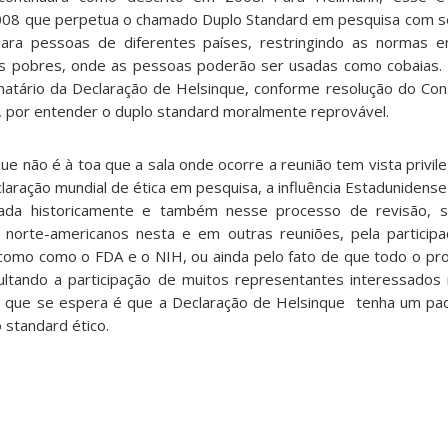
008 que perpetua o chamado Duplo Standard em pesquisa com s
para pessoas de diferentes países, restringindo as normas e
ses pobres, onde as pessoas poderão ser usadas como cobaias.
ignatário da Declaração de Helsinque, conforme resolução do Con
 por entender o duplo standard moralmente reprovável.
e não é à toa que a sala onde ocorre a reunião tem vista privil
aração mundial de ética em pesquisa, a influência Estadunidense
lada historicamente e também nesse processo de revisão, s
s norte-americanos nesta e em outras reuniões, pela partici
como como o FDA e o NIH, ou ainda pelo fato de que todo o pr
ficultando a participação de muitos representantes interessado
O que se espera é que a Declaração de Helsinque tenha um pad
 standard ético.