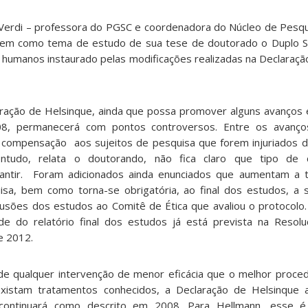
 Verdi – professora do PGSC e coordenadora do Núcleo de Pesqu
 tem como tema de estudo de sua tese de doutorado o Duplo S
humanos instaurado pelas modificações realizadas na Declaraçã
aração de Helsinque, ainda que possa promover alguns avanço
08, permanecerá com pontos controversos. Entre os avanç
 compensação aos sujeitos de pesquisa que forem injuriados 
contudo, relata o doutorando, não fica claro que tipo de
antir. Foram adicionados ainda enunciados que aumentam a t
sa, bem como torna-se obrigatória, ao final dos estudos, a
usões dos estudos ao Comitê de Ética que avaliou o protocolo
ade do relatório final dos estudos já está prevista na Reso
 2012.
de qualquer intervenção de menor eficácia que o melhor proce
existam tratamentos conhecidos, a Declaração de Helsinque 
continuará como descrito em 2008. Para Hellmann, esse 