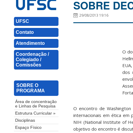
SOBRE DEC
29/08/2013 19:16
UFSC
Contato
Atendimento
O do
Coordenação /
Hell
Colegiado /
Comissões
EUA,
dos 
envo
SOBRE O
Asse
PROGRAMA
Forta
Área de concentração
e Linhas de Pesquisa
O encontro de Washington r
Estrutura Curricular »
internacionais em ética em
Disciplinas
NIH (National Institute of 
Espaço Físico
objetivo do encontro é discu