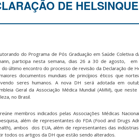
LARAÇÃO DE HELSINQUE
utorando do Programa de Pós Graduação em Saúde Coletiva d
mann, participa nesta semana, dias 26 a 30 de agosto, em
 do último encontro do processo de revisão da Declaração de H
maiores documentos mundiais de princípios éticos que norte
lvendo seres humanos. A nova DH será adotada em outu
mbleia Geral da Associação Médica Mundial (AMM), que neste
leza, no Brasil.
eúne membros indicados pelas Associações Médicas Nacionais
 pesquisa, além de representantes do FDA (Food and Drugs Adm
Health), ambos dos EUA, além de representantes das indústrias
tir todos os artigos da DH que estão sendo alterados.