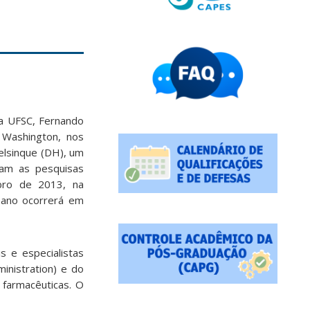
a UFSC, Fernando
 Washington, nos
elsinque (DH), um
iam as pesquisas
bro de 2013, na
 ano ocorrerá em
 e especialistas
inistration) e do
 farmacêuticas. O