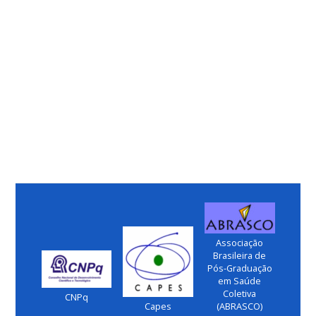
Associação
Brasileira de
Pós-Graduação
em Saúde
Coletiva
CNPq
Capes
(ABRASCO)