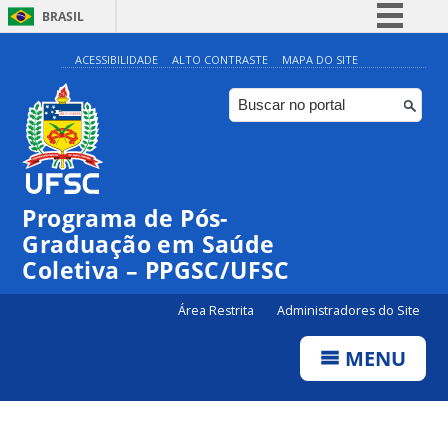
BRASIL
Simplifique!
ACESSIBILIDADE
ALTO CONTRASTE
MAPA DO SITE
Comunica BR
Participe
Acesso à informação
Legislação
Programa de Pós-
Canais
Graduação em Saúde
Coletiva – PPGSC/UFSC
Área Restrita
Administradores do Site
MENU