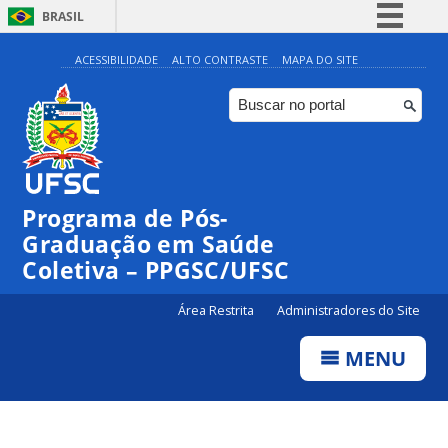
BRASIL
Simplifique!
ACESSIBILIDADE
ALTO CONTRASTE
MAPA DO SITE
Comunica BR
Participe
Acesso à informação
Legislação
Programa de Pós-
Canais
Graduação em Saúde
Coletiva – PPGSC/UFSC
Área Restrita
Administradores do Site
MENU