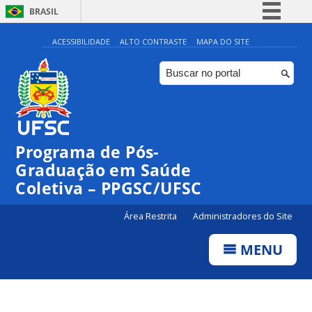
BRASIL
Simplifique!
ACESSIBILIDADE
ALTO CONTRASTE
MAPA DO SITE
Comunica BR
Participe
Acesso à informação
Legislação
Programa de Pós-
Canais
Graduação em Saúde
Coletiva – PPGSC/UFSC
Área Restrita
Administradores do Site
MENU