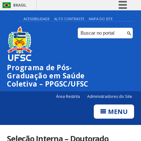
BRASIL
Simplifique!
ACESSIBILIDADE
ALTO CONTRASTE
MAPA DO SITE
Comunica BR
Participe
Acesso à informação
Legislação
Programa de Pós-
Canais
Graduação em Saúde
Coletiva – PPGSC/UFSC
Área Restrita
Administradores do Site
MENU
Seleção Interna – Doutorado