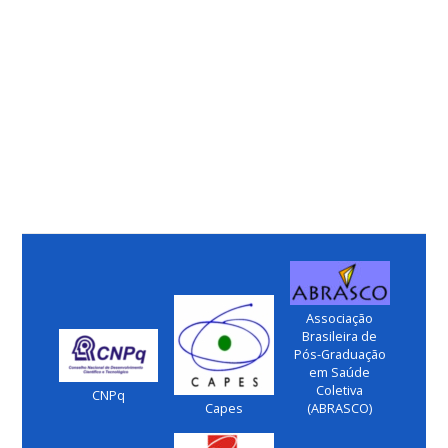
Associação
Brasileira de
Pós-Graduação
em Saúde
Coletiva
CNPq
Capes
(ABRASCO)