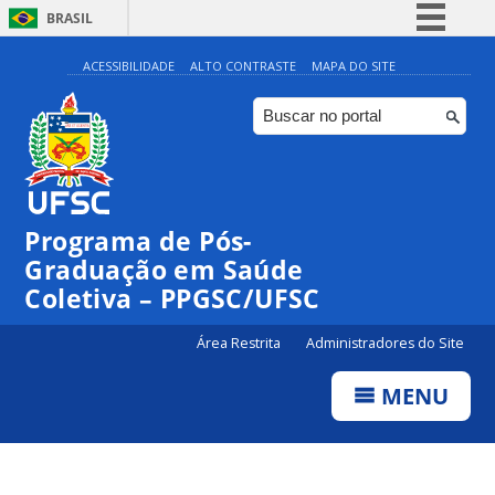
BRASIL
Simplifique!
ACESSIBILIDADE
ALTO CONTRASTE
MAPA DO SITE
Comunica BR
Participe
Acesso à informação
Legislação
Programa de Pós-
Canais
Graduação em Saúde
Coletiva – PPGSC/UFSC
Área Restrita
Administradores do Site
MENU