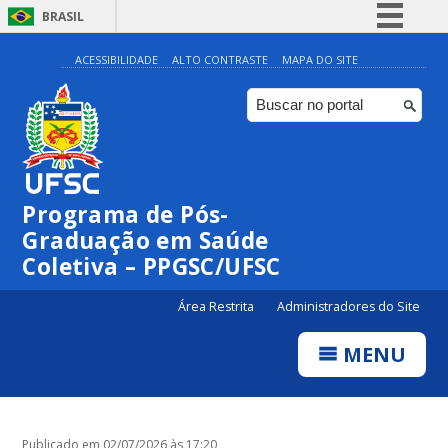
BRASIL
Simplifique!
ACESSIBILIDADE
ALTO CONTRASTE
MAPA DO SITE
Comunica BR
Participe
Acesso à informação
Legislação
Programa de Pós-
Canais
Graduação em Saúde
Coletiva – PPGSC/UFSC
Área Restrita
Administradores do Site
MENU
Publicado em 02/07/2026 às 17:20