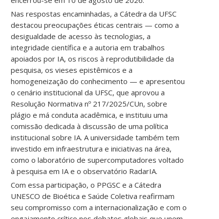
encerrou-se em 10 de agosto de 2026.
Nas respostas encaminhadas, a Cátedra da UFSC
destacou preocupações éticas centrais — como a
desigualdade de acesso às tecnologias, a
integridade científica e a autoria em trabalhos
apoiados por IA, os riscos à reprodutibilidade da
pesquisa, os vieses epistêmicos e a
homogeneização do conhecimento — e apresentou
o cenário institucional da UFSC, que aprovou a
Resolução Normativa nº 217/2025/CUn, sobre
plágio e má conduta acadêmica, e instituiu uma
comissão dedicada à discussão de uma política
institucional sobre IA. A universidade também tem
investido em infraestrutura e iniciativas na área,
como o laboratório de supercomputadores voltado
à pesquisa em IA e o observatório RadarIA.
Com essa participação, o PPGSC e a Cátedra
UNESCO de Bioética e Saúde Coletiva reafirmam
seu compromisso com a internacionalização e com o
engajamento crítico nos debates globais que unem